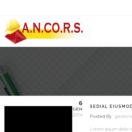
6
SEDIAL EIUSMO
GEN
2014
Posted By
gestiona
Lorem ipsum dolor si