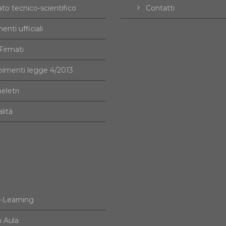
to tecnico-scientifico
Contatti
nti ufficiali
irmati
imenti legge 4/2013
eletri
alità
e-Learning
n Aula