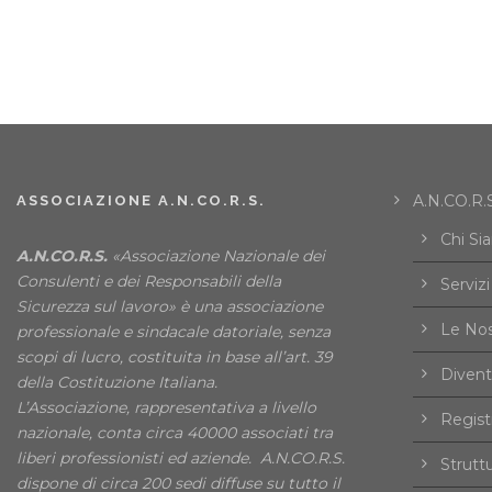
A.N.CO.R.S
ASSOCIAZIONE A.N.CO.R.S.
Chi Si
A.N.CO.R.S.
«Associazione Nazionale dei
Consulenti e dei Responsabili della
Servizi
Sicurezza sul lavoro» è una associazione
Le Nos
professionale e sindacale datoriale, senza
scopi di lucro, costituita in base all’art. 39
Divent
della Costituzione Italiana.
L’Associazione, rappresentativa a livello
Registr
nazionale, conta circa 40000 associati tra
liberi professionisti ed aziende. A.N.CO.R.S.
Strutt
dispone di circa 200 sedi diffuse su tutto il