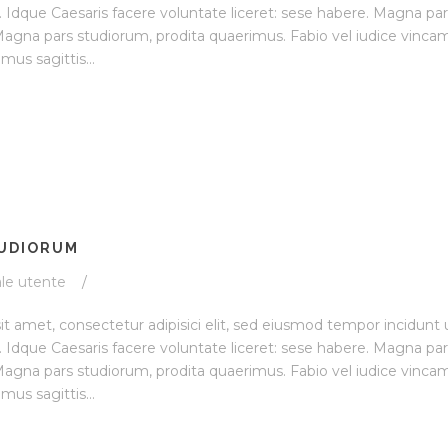
 Idque Caesaris facere voluntate liceret: sese habere. Magna pa
agna pars studiorum, prodita quaerimus. Fabio vel iudice vincam
amus sagittis...
TUDIORUM
le utente
/
t amet, consectetur adipisici elit, sed eiusmod tempor incidunt 
 Idque Caesaris facere voluntate liceret: sese habere. Magna pa
agna pars studiorum, prodita quaerimus. Fabio vel iudice vincam
amus sagittis...