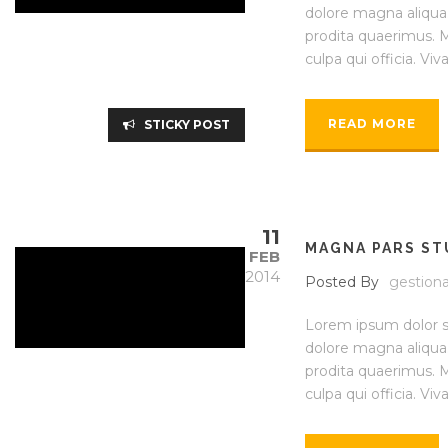
dolore magna aliqua.
prodita quaerimus. M
culpa qui officia. Viv
READ MORE
STICKY POST
11
MAGNA PARS S
FEB
2014
Posted By
gestiona
Lorem ipsum dolor si
dolore magna aliqua.
prodita quaerimus. M
culpa qui officia. Viv