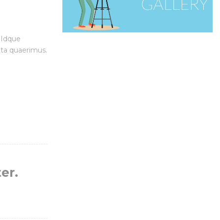
 Idque
ita quaerimus.
er.