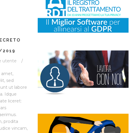
DECRETO
3/2019
e utente
/
t amet,
lit, sed
unt ut labore
a. Idque
ate liceret:
ars
aerimus.
, prodita
iudice vincam,