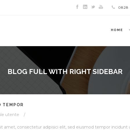
0828
HOME
BLOG FULL WITH RIGHT SIDEBAR
D TEMPOR
le utente
/
t amet, consectetur adipisici elit, sed eiusmod tempor incidunt 