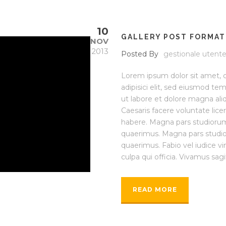
10
GALLERY POST FORMAT
NOV
2013
Posted By
gestionale utent
Lorem ipsum dolor sit amet, 
adipisici elit, sed eiusmod te
ut labore et dolore magna ali
Caesaris facere voluntate lice
habere. Magna pars studiorum
quaerimus. Magna pars studio
quaerimus. Fabio vel iudice vi
culpa qui officia. Vivamus sagitt
READ MORE