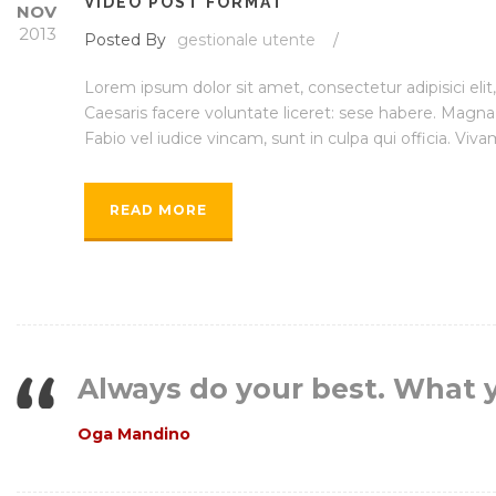
VIDEO POST FORMAT
NOV
2013
Posted By
gestionale utente
/
Lorem ipsum dolor sit amet, consectetur adipisici eli
Caesaris facere voluntate liceret: sese habere. Magn
Fabio vel iudice vincam, sunt in culpa qui officia. Vivam
READ MORE
Always do your best. What yo
Oga Mandino