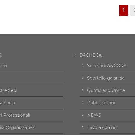
1
.
BACHECA
amo
Soluzioni ANCORS
Sportello garanzia
tre Sedi
Quotidiano Online
a Socio
Pubblicazioni
i Professionali
NEWS
ura Organizzativa
Lavora con noi