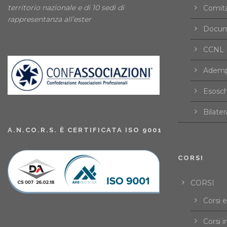
territorio nazionale e di 10 sedi di
Comita
rappresentanza all’ester
Docume
CCNL F
Ademp
Esosch
Bilater
A.N.CO.R.S. È CERTIFICATA ISO 9001
CORSI
CORSI
Corsi 
Corsi i