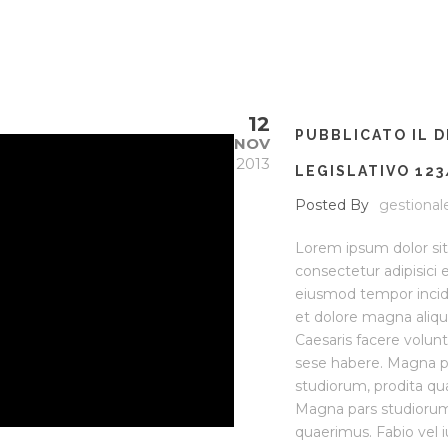
12
PUBBLICATO IL 
NOV
2013
LEGISLATIVO 12
Posted By
gestional
Lorem ipsum dolor si
consectetur adipisici e
eiusmod tempor incid
et dolore magna aliqu
Caesaris facere volunt
sese habere. Magna p
studiorum, prodita qu
Magna pars studiorum
quaerimus. Fabio vel 