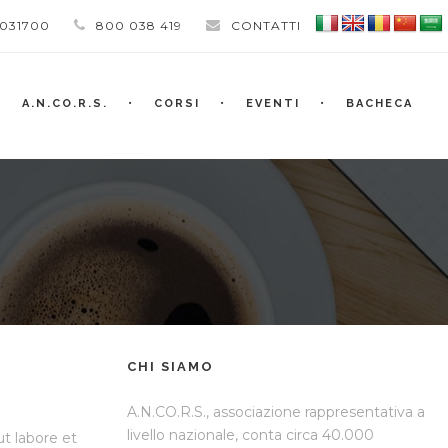
 031700
800 038 419
CONTATTI
A.N.CO.R.S.
CORSI
EVENTI
BACHECA
CHI SIAMO
A.N.CO.R.S., associazione rappresentativa a
livello nazionale, conta circa 40.000
ut labore et