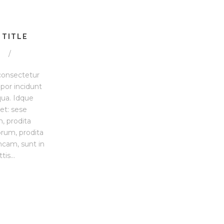
 TITLE
e
/
consectetur
mpor incidunt
qua. Idque
ret: sese
, prodita
rum, prodita
ncam, sunt in
is...