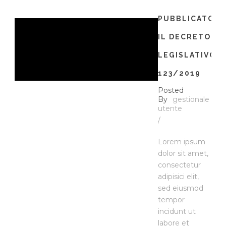
PUBBLICATO
IL DECRETO
LEGISLATIVO
123/2019
Posted
By
gestionale
utente
/
Lorem ipsum
dolor sit amet,
consectetur
adipisici elit,
sed eiusmod
tempor
incidunt ut
labore et