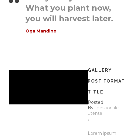
What you plant now,
you will harvest later.
Oga Mandino
GALLERY
POST FORMAT
TITLE
Posted
By
gestionale
utente
/
Lorem ipsum