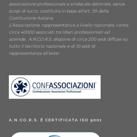
associazione professionale e sindacale datoriale, senza
scopi di lucro, costituita in base all’art. 39 della
Costituzione Italiana.
L’Associazione, rappresentativa a livello nazionale, conta
circa 40000 associati tra liberi professionisti ed
aziende. A.N.CO.R.S. dispone di circa 200 sedi diffuse su
tutto il territorio nazionale e di 10 sedi di
rappresentanza all’ester
A.N.CO.R.S. È CERTIFICATA ISO 9001