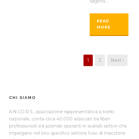
sagittis...
READ
MORE
1
2
Next ›
CHI SIAMO
A.N.CO.R.S., associazione rappresentativa a livello
nazionale, conta circa 40.000 associati tra liberi
professionisti ed aziende operanti in svariati settori che
impiegano nel loro specifico settore l’uso di macchine