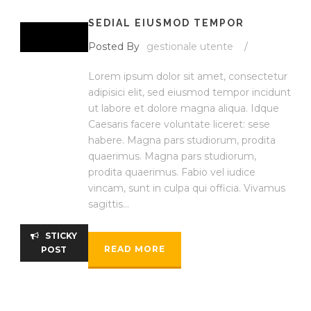
SEDIAL EIUSMOD TEMPOR
Posted By
gestionale utente
/
Lorem ipsum dolor sit amet, consectetur
adipisici elit, sed eiusmod tempor incidunt
ut labore et dolore magna aliqua. Idque
Caesaris facere voluntate liceret: sese
habere. Magna pars studiorum, prodita
quaerimus. Magna pars studiorum,
prodita quaerimus. Fabio vel iudice
vincam, sunt in culpa qui officia. Vivamus
sagittis...
STICKY
READ MORE
POST