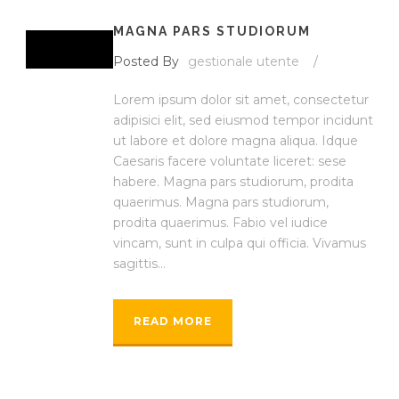
MAGNA PARS STUDIORUM
Posted By
gestionale utente
/
Lorem ipsum dolor sit amet, consectetur
adipisici elit, sed eiusmod tempor incidunt
ut labore et dolore magna aliqua. Idque
Caesaris facere voluntate liceret: sese
habere. Magna pars studiorum, prodita
quaerimus. Magna pars studiorum,
prodita quaerimus. Fabio vel iudice
vincam, sunt in culpa qui officia. Vivamus
sagittis...
READ MORE