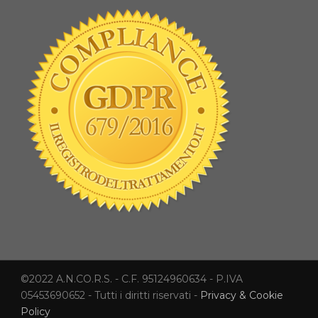
©2022 A.N.CO.R.S. - C.F. 95124960634 - P.IVA
05453690652 - Tutti i diritti riservati -
Privacy & Cookie
Policy