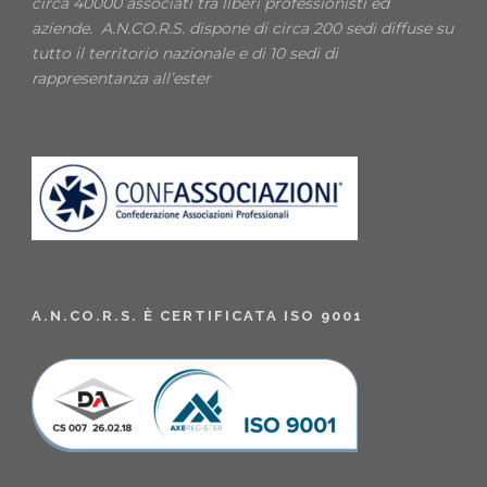
circa 40000 associati tra liberi professionisti ed
aziende. A.N.CO.R.S. dispone di circa 200 sedi diffuse su
tutto il territorio nazionale e di 10 sedi di
rappresentanza all’ester
A.N.CO.R.S. È CERTIFICATA ISO 9001