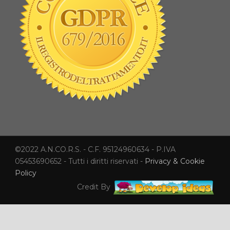
©2022 A.N.CO.R.S. - C.F. 95124960634 - P.IVA
05453690652 - Tutti i diritti riservati -
Privacy & Cookie
Policy
Credit By