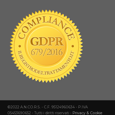
©2022 A.N.CO.R.S. - C.F. 95124960634 - P.IVA
05453690652 - Tutti i diritti riservati -
Privacy & Cookie