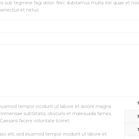
bans sub tegmine fagi dolor. Nec dubitamus multa iter quae et nos
 senectus et netus.
T
d eiusmod tempor incidunt ut labore et dolore magna
Inmensae subtilitatis, obscuris et malesuada fames.
T
Caesaris facere voluntate liceret:
ici elit, sed eiusmod tempor incidunt ut labore et