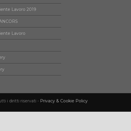
iente Lavoro 2019
i ANCORS
iente Lavoro
ery
ery
i diritti riservati -
Privacy & Cookie Policy