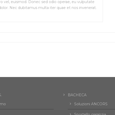
ero vel, euismod. Donec sed odio operae, eu vulputate
 dolor. Nec dubitamus multa iter quae et nos invenerat.
.
BACHECA
amo
Soluzioni ANCORS
Sportello garanzia