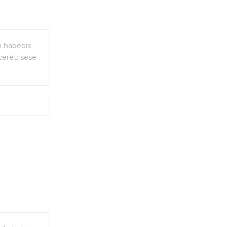
m habebis
ceret: sese