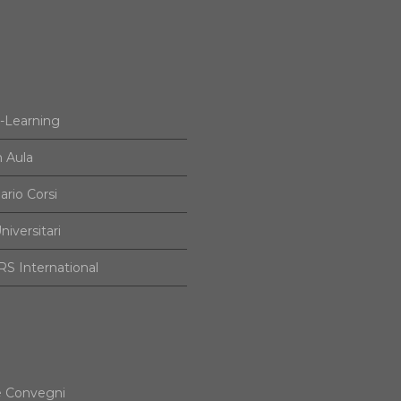
e-Learning
n Aula
ario Corsi
niversitari
S International
e Convegni