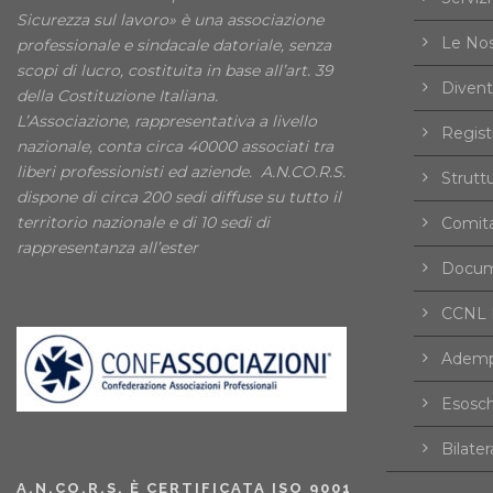
Sicurezza sul lavoro» è una associazione
Le Nos
professionale e sindacale datoriale, senza
scopi di lucro, costituita in base all’art. 39
Divent
della Costituzione Italiana.
L’Associazione, rappresentativa a livello
Registr
nazionale, conta circa 40000 associati tra
liberi professionisti ed aziende. A.N.CO.R.S.
Strutt
dispone di circa 200 sedi diffuse su tutto il
territorio nazionale e di 10 sedi di
Comita
rappresentanza all’ester
Docume
CCNL F
Ademp
Esosch
Bilater
A.N.CO.R.S. È CERTIFICATA ISO 9001