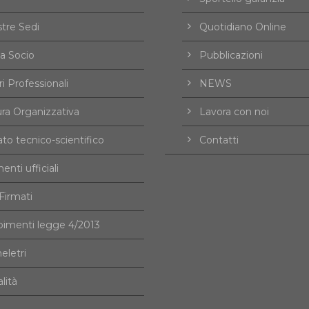
tre Sedi
Quotidiano Online
a Socio
Pubblicazioni
i Professionali
NEWS
ura Organizzativa
Lavora con noi
to tecnico-scientifico
Contatti
nti ufficiali
irmati
imenti legge 4/2013
eletri
alità