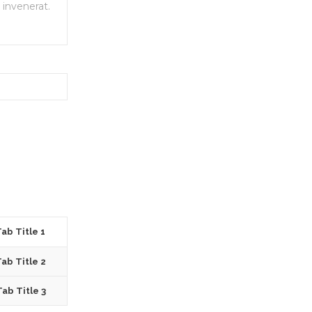
 invenerat.
ab Title 1
ab Title 2
Tab Title 3