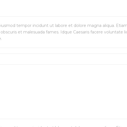
d eiusmod tempor incidunt ut labore et dolore magna aliqua. Etia
obscuris et malesuada fames. Idque Caesaris facere voluntate li
e.