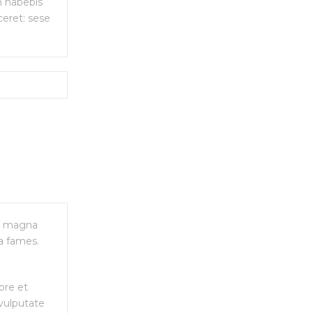
m habebis
ceret: sese
re magna
a fames.
ore et
 vulputate