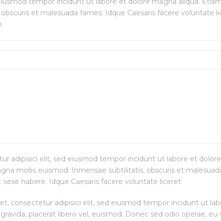
d eiusmod tempor incidunt ut labore et dolore magna aliqua. Etia
obscuris et malesuada fames. Idque Caesaris facere voluntate li
e.
ur adipisici elit, sed eiusmod tempor incidunt ut labore et dolo
gna mollis euismod. Inmensae subtilitatis, obscuris et malesuad
: sese habere. Idque Caesaris facere voluntate liceret:
, consectetur adipisici elit, sed eiusmod tempor incidunt ut lab
gravida, placerat libero vel, euismod. Donec sed odio operae, eu