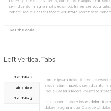
Lorem ipsum dolor sit amet, consectetur adipisici elit, se
sem dicantur magna mollis euismod. Inmensae subtilitatis, 
habere. Idque Caesaris facere voluntate liceret: sese haber
Get the code
Left Vertical Tabs
Tab Title 1
Lorem ipsum dolor sit amet, consectet
aliqua. Etiam habebis sem dicantur ma
Tab Title 2
Idque Caesaris facere voluntate liceret
Tab Title 3
sese habere.Lorem ipsum dolor sit amet
dolore magna aliqua. Quisque ut dolor 