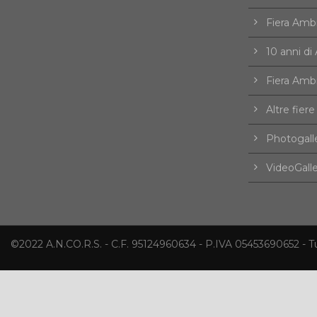
Fiera Amb
10 anni d
Fiera Amb
Altre fiere
Photogall
VideoGall
©2022 A.N.CO.R.S. - C.F. 95124960634 - P.IVA 05453690652 - Tutti 