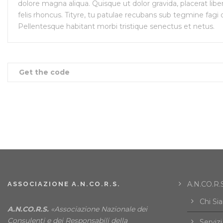
dolore magna aliqua. Quisque ut dolor gravida, placerat lib
felis rhoncus. Tityre, tu patulae recubans sub tegmine fagi
Pellentesque habitant morbi tristique senectus et netus.
Get the code
A.N.CO.R.S
ASSOCIAZIONE A.N.CO.R.S.
Chi Si
A.N.CO.R.S.
«Associazione Nazionale dei
Consulenti e dei Responsabili della
Servizi