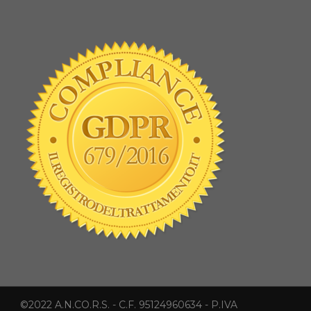
©2022 A.N.CO.R.S. - C.F. 95124960634 - P.IVA