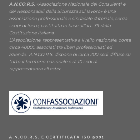
A.N.CO.R.S.
«Associazione Nazionale dei Consulenti e
dei Responsabili della Sicurezza sul lavoro» è una
associazione professionale e sindacale datoriale, senza
scopi di lucro, costituita in base all’art. 39 della
Costituzione Italiana.
L’Associazione, rappresentativa a livello nazionale, conta
circa 40000 associati tra liberi professionisti ed
aziende. A.N.CO.R.S. dispone di circa 200 sedi diffuse su
tutto il territorio nazionale e di 10 sedi di
rappresentanza all’ester
A.N.CO.R.S. È CERTIFICATA ISO 9001