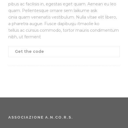
pibus ac facilisis in, egestas eget quam. Aenean eu leo
quam. Pellentesque ornare sem laikume ask
cinia quam venenatis vestibulum. Nulla vitae elit libero,
a pharetra augue. Fusce dapibusju itmaolie ko
tellus ac cursus commodo, tortor mauris condimentum
nibh, ut ferment
Get the code
ASSOCIAZIONE A.N.CO.R.S.