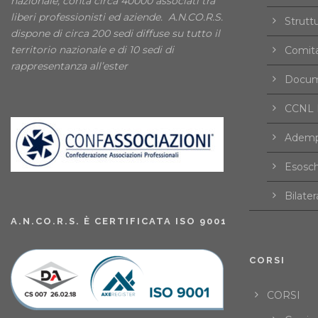
nazionale, conta circa 40000 associati tra
liberi professionisti ed aziende. A.N.CO.R.S.
Strutt
dispone di circa 200 sedi diffuse su tutto il
territorio nazionale e di 10 sedi di
Comita
rappresentanza all’ester
Docume
CCNL F
Ademp
Esosch
Bilater
A.N.CO.R.S. È CERTIFICATA ISO 9001
CORSI
CORSI