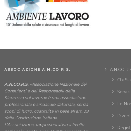
A.N.CO.R.S
ASSOCIAZIONE A.N.CO.R.S.
Chi Si
A.N.CO.R.S.
«Associazione Nazionale dei
Consulenti e dei Responsabili della
Servizi
Sicurezza sul lavoro» è una associazione
Le Nos
professionale e sindacale datoriale, senza
scopi di lucro, costituita in base all’art. 39
Divent
della Costituzione Italiana.
L’Associazione, rappresentativa a livello
Registr