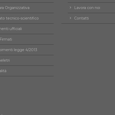
ura Organizzativa
Lavora con noi
to tecnico-scientifico
Contatti
nti ufficiali
irmati
imenti legge 4/2013
eletri
alità