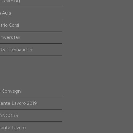
e-Learning
n Aula
ario Corsi
niversitari
S International
e Convegni
iente Lavoro 2019
i ANCORS
iente Lavoro