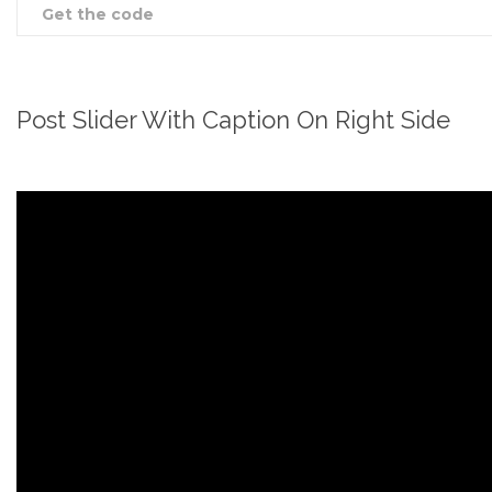
Get the code
Post Slider With Caption On Right Side