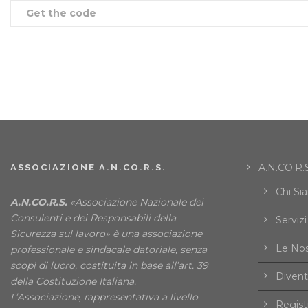
Get the code
A.N.CO.R.S
ASSOCIAZIONE A.N.CO.R.S.
Chi Si
A.N.CO.R.S.
«Associazione Nazionale dei
Consulenti e dei Responsabili della
Servizi
Sicurezza sul lavoro» è una associazione
Le Nos
professionale e sindacale datoriale, senza
scopi di lucro, costituita in base all’art. 39
Divent
della Costituzione Italiana.
L’Associazione, rappresentativa a livello
Registr