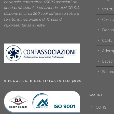
nazionale, conta circa 40000 associati tra
liberi professionisti ed aziende. A.N.CO.R.S.
Strutt
dispone di circa 200 sedi diffuse su tutto il
territorio nazionale e di 10 sedi di
Comita
rappresentanza all’ester
Docume
CCNL F
Ademp
Esosch
Bilater
A.N.CO.R.S. È CERTIFICATA ISO 9001
CORSI
CORSI