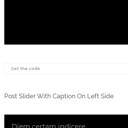
Get the code
Post Slider With Caption On Left Side
Diem certam indicere
Pubblicato il Decreto
Parturient montes
Diem certam indicere