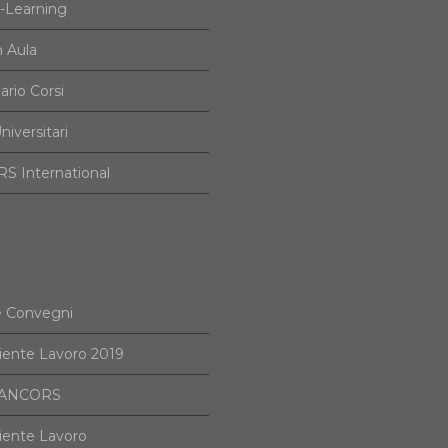
e-Learning
n Aula
ario Corsi
niversitari
S International
e Convegni
iente Lavoro 2019
i ANCORS
iente Lavoro