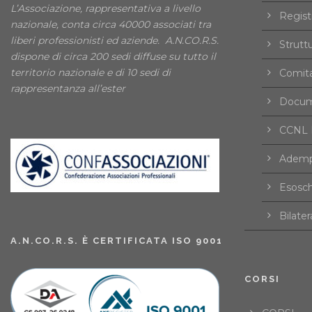
L’Associazione, rappresentativa a livello
Registr
nazionale, conta circa 40000 associati tra
liberi professionisti ed aziende. A.N.CO.R.S.
Strutt
dispone di circa 200 sedi diffuse su tutto il
territorio nazionale e di 10 sedi di
Comita
rappresentanza all’ester
Docume
CCNL F
Ademp
Esosch
Bilater
A.N.CO.R.S. È CERTIFICATA ISO 9001
CORSI