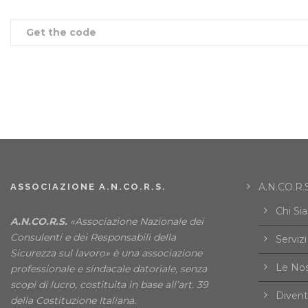
Get the code
A.N.CO.R.S
ASSOCIAZIONE A.N.CO.R.S.
Chi Si
A.N.CO.R.S.
«Associazione Nazionale dei
Consulenti e dei Responsabili della
Servizi
Sicurezza sul lavoro» è una associazione
Le Nos
professionale e sindacale datoriale, senza
scopi di lucro, costituita in base all’art. 39
Divent
della Costituzione Italiana.