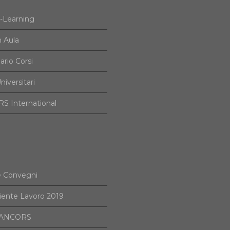
e-Learning
n Aula
ario Corsi
niversitari
S International
e Convegni
iente Lavoro 2019
i ANCORS