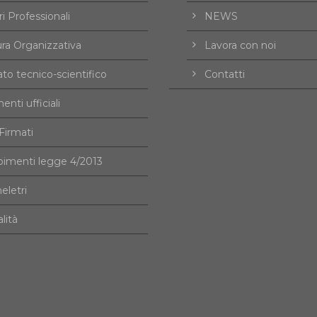
i Professionali
NEWS
ura Organizzativa
Lavora con noi
to tecnico-scientifico
Contatti
nti ufficiali
irmati
imenti legge 4/2013
eletri
alità