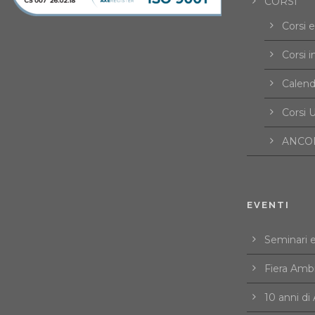
CORSI
Corsi 
Corsi i
Calend
Corsi U
ANCOR
EVENTI
Seminari 
Fiera Amb
10 anni d