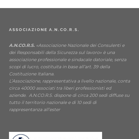
ASSOCIAZIONE A.N.CO.R.S.
A.N.CO.R.S.
«Associazione Nazionale dei Consulenti e
dei Responsabili della Sicurezza sul lavoro» è una
associazione professionale e sindacale datoriale, senza
scopi di lucro, costituita in base all’art. 39 della
Costituzione Italiana.
L’Associazione, rappresentativa a livello nazionale, conta
circa 40000 associati tra liberi professionisti ed
aziende. A.N.CO.R.S. dispone di circa 200 sedi diffuse su
tutto il territorio nazionale e di 10 sedi di
rappresentanza all’ester