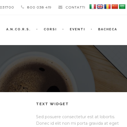
 031700
800 038 419
CONTATTI
A.N.CO.R.S.
CORSI
EVENTI
BACHECA
TEXT WIDGET
Sed posuere consectetur est at lobortis.
Donec id elit non mi porta gravida at eget