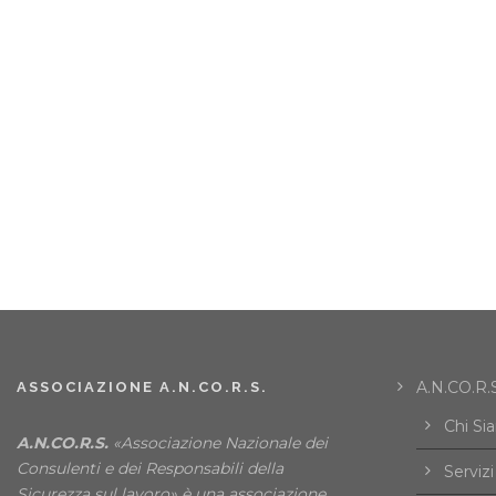
A.N.CO.R.S
ASSOCIAZIONE A.N.CO.R.S.
Chi Si
A.N.CO.R.S.
«Associazione Nazionale dei
Consulenti e dei Responsabili della
Servizi
Sicurezza sul lavoro» è una associazione