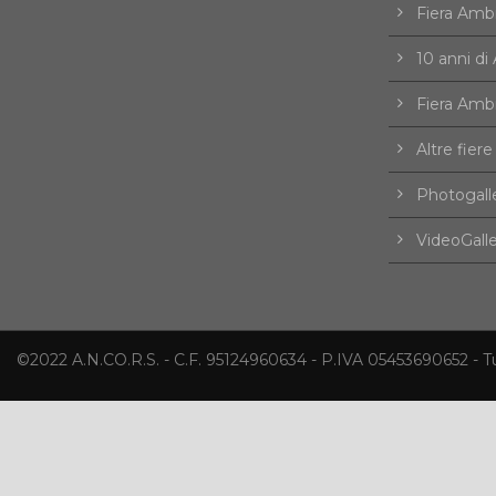
Fiera Amb
10 anni d
Fiera Amb
Altre fiere
Photogall
VideoGall
©2022 A.N.CO.R.S. - C.F. 95124960634 - P.IVA 05453690652 - Tutti 