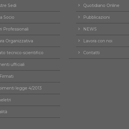
tre Sedi
Quotidiano Online
a Socio
Pubblicazioni
i Professionali
NEWS
ura Organizzativa
Lavora con noi
to tecnico-scientifico
Contatti
nti ufficiali
irmati
imenti legge 4/2013
eletri
alità