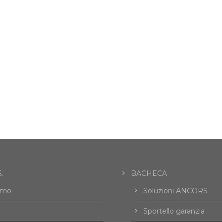
.
BACHECA
amo
Soluzioni ANCORS
Sportello garanzia