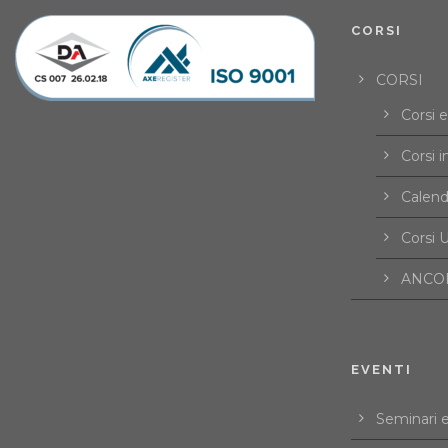
CORSI
CORSI
Corsi 
Corsi i
Calend
Corsi U
ANCOR
EVENTI
Seminari 