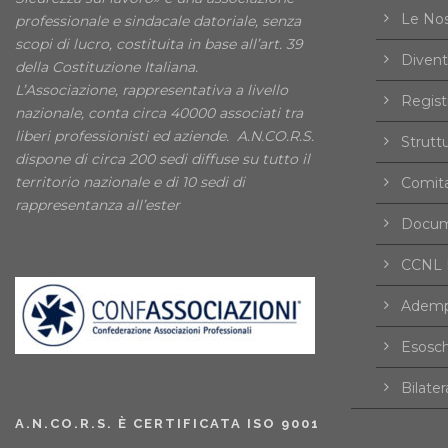
Le Nos
professionale e sindacale datoriale, senza
scopi di lucro, costituita in base all’art. 39
Divent
della Costituzione Italiana.
L’Associazione, rappresentativa a livello
Registr
nazionale, conta circa 40000 associati tra
liberi professionisti ed aziende. A.N.CO.R.S.
Strutt
dispone di circa 200 sedi diffuse su tutto il
territorio nazionale e di 10 sedi di
Comita
rappresentanza all’ester
Docume
CCNL F
Ademp
Esosch
Bilater
A.N.CO.R.S. È CERTIFICATA ISO 9001