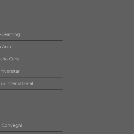
e-Learning
n Aula
ario Corsi
niversitari
S International
e Convegni