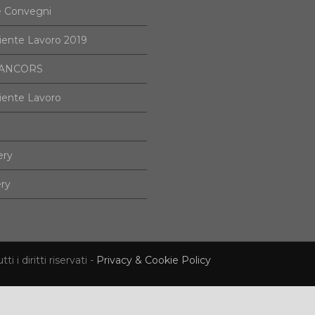
e Convegni
iente Lavoro 2019
i ANCORS
iente Lavoro
ery
ery
i diritti riservati -
Privacy & Cookie Policy