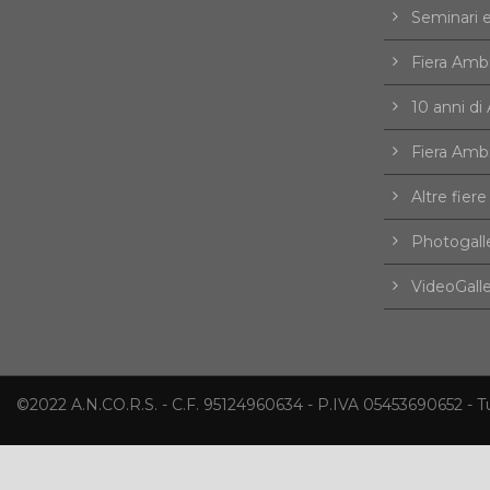
Seminari 
Fiera Amb
10 anni d
Fiera Amb
Altre fiere
Photogall
VideoGall
©2022 A.N.CO.R.S. - C.F. 95124960634 - P.IVA 05453690652 - Tutti 