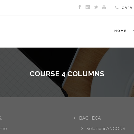
0828
HOME
COURSE 4 COLUMNS
.
BACHECA
amo
Soluzioni ANCORS