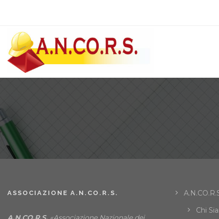
A.N.CO.R.S
ASSOCIAZIONE A.N.CO.R.S.
Chi Si
A.N.CO.R.S.
«Associazione Nazionale dei