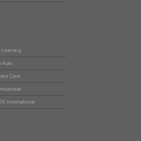
e-Learning
n Aula
ario Corsi
niversitari
S International