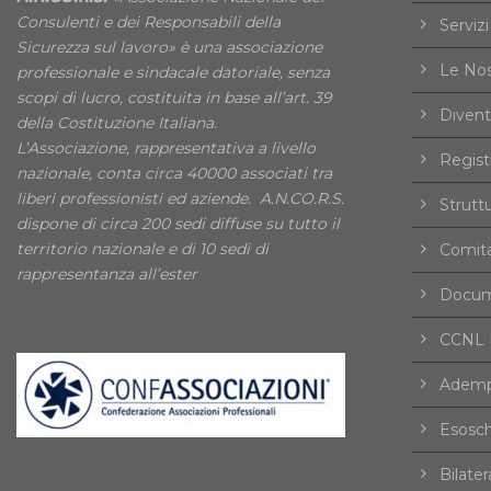
Consulenti e dei Responsabili della
Servizi
Sicurezza sul lavoro» è una associazione
Le Nos
professionale e sindacale datoriale, senza
scopi di lucro, costituita in base all’art. 39
Divent
della Costituzione Italiana.
L’Associazione, rappresentativa a livello
Registr
nazionale, conta circa 40000 associati tra
liberi professionisti ed aziende. A.N.CO.R.S.
Strutt
dispone di circa 200 sedi diffuse su tutto il
territorio nazionale e di 10 sedi di
Comita
rappresentanza all’ester
Docume
CCNL F
Ademp
Esosch
Bilater