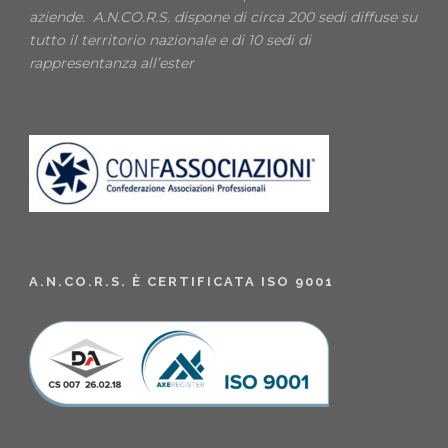
aziende. A.N.CO.R.S. dispone di circa 200 sedi diffuse su
tutto il territorio nazionale e di 10 sedi di
rappresentanza all’ester
A.N.CO.R.S. È CERTIFICATA ISO 9001