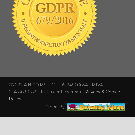
©2022 A.N.CO.R.S. - C.F. 95124960634 - P.IVA
05453690652 - Tutti i diritti riservati -
Privacy & Cookie
Policy
Credit By