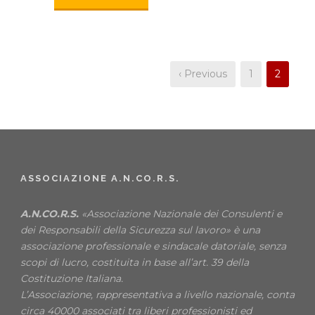
‹ Previous
1
2
ASSOCIAZIONE A.N.CO.R.S.
A.N.CO.R.S.
«Associazione Nazionale dei Consulenti e
dei Responsabili della Sicurezza sul lavoro» è una
associazione professionale e sindacale datoriale, senza
scopi di lucro, costituita in base all’art. 39 della
Costituzione Italiana.
L’Associazione, rappresentativa a livello nazionale, conta
circa 40000 associati tra liberi professionisti ed