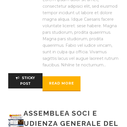
consectetur adipisici elit, sed eiusmod
tempor incidunt ut labore et dolore
magna aliqua. Idque Caesaris facere
voluntate liceret: sese habere. Magna
pars studiorum, prodita quaerimus.
Magna pars studiorum, prodita
quaerimus. Fabio vel iudice vincam,
sunt in culpa qui officia. Vivamus
sagittis lacus vel augue laoreet rutrum
faucibus. Nihilne te nocturnum...
STICKY
READ MORE
POST
ASSEMBLEA SOCI E
UDIENZA GENERALE DEL