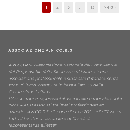
1
2
3
…
13
Next ›
ASSOCIAZIONE A.N.CO.R.S.
A.N.CO.R.S.
«Associazione Nazionale dei Consulenti e
dei Responsabili della Sicurezza sul lavoro» è una
associazione professionale e sindacale datoriale, senza
scopi di lucro, costituita in base all’art. 39 della
Costituzione Italiana.
L’Associazione, rappresentativa a livello nazionale, conta
circa 40000 associati tra liberi professionisti ed
aziende. A.N.CO.R.S. dispone di circa 200 sedi diffuse su
tutto il territorio nazionale e di 10 sedi di
rappresentanza all’ester