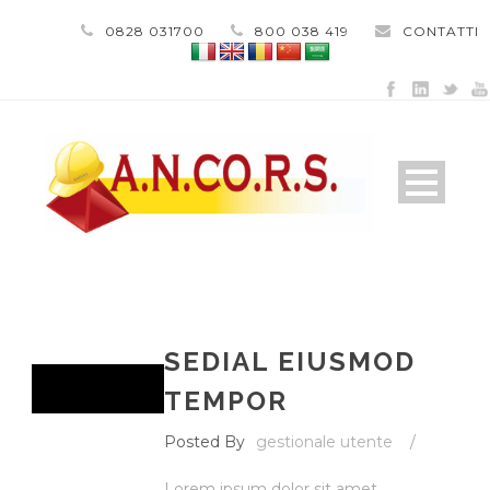
0828 031700
800 038 419
CONTATTI
SEDIAL EIUSMOD
TEMPOR
Posted By
gestionale utente
/
Lorem ipsum dolor sit amet,