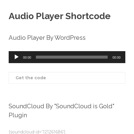
Audio Player Shortcode
Audio Player By WordPress
00:00
00:00
Audio
Player
Get the code
SoundCloud By "SoundCloud is Gold"
Plugin
[soundcloud id=’121261686′]