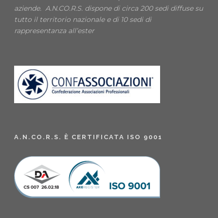
aziende. A.N.CO.R.S. dispone di circa 200 sedi diffuse su
tutto il territorio nazionale e di 10 sedi di
rappresentanza all’ester
A.N.CO.R.S. È CERTIFICATA ISO 9001