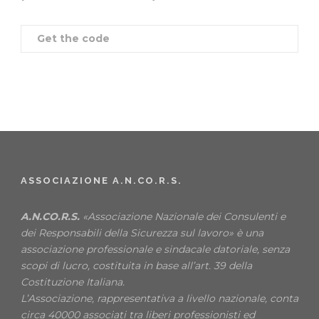
Get the code
ASSOCIAZIONE A.N.CO.R.S.
A.N.CO.R.S.
«Associazione Nazionale dei Consulenti e
dei Responsabili della Sicurezza sul lavoro» è una
associazione professionale e sindacale datoriale, senza
scopi di lucro, costituita in base all’art. 39 della
Costituzione Italiana.
L’Associazione, rappresentativa a livello nazionale, conta
circa 40000 associati tra liberi professionisti ed