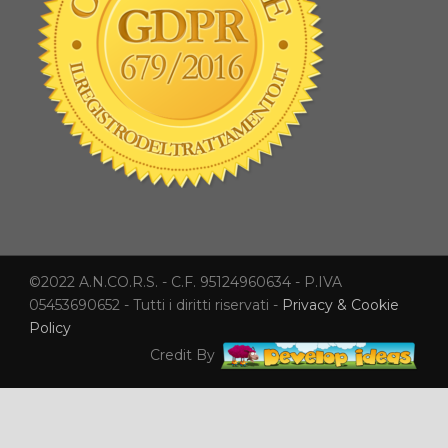
©2022 A.N.CO.R.S. - C.F. 95124960634 - P.IVA
05453690652 - Tutti i diritti riservati -
Privacy & Cookie
Policy
Credit By