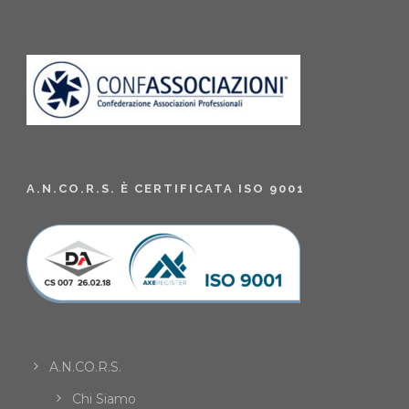
A.N.CO.R.S. È CERTIFICATA ISO 9001
A.N.CO.R.S.
Chi Siamo