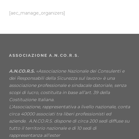
[aec_manage_organizers]
ASSOCIAZIONE A.N.CO.R.S.
A.N.CO.R.S.
«Associazione Nazionale dei Consulenti e
dei Responsabili della Sicurezza sul lavoro» è una
associazione professionale e sindacale datoriale, senza
scopi di lucro, costituita in base all’art. 39 della
Costituzione Italiana.
L’Associazione, rappresentativa a livello nazionale, conta
circa 40000 associati tra liberi professionisti ed
aziende. A.N.CO.R.S. dispone di circa 200 sedi diffuse su
tutto il territorio nazionale e di 10 sedi di
rappresentanza all’ester