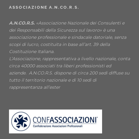
ASSOCIAZIONE A.N.CO.R.S.
A.N.CO.R.S.
«Associazione Nazionale dei Consulenti e
dei Responsabili della Sicurezza sul lavoro» è una
associazione professionale e sindacale datoriale, senza
scopi di lucro, costituita in base all’art. 39 della
Costituzione Italiana.
L’Associazione, rappresentativa a livello nazionale, conta
circa 40000 associati tra liberi professionisti ed
aziende. A.N.CO.R.S. dispone di circa 200 sedi diffuse su
tutto il territorio nazionale e di 10 sedi di
rappresentanza all’ester