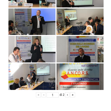
«
‹
di
2
›
»