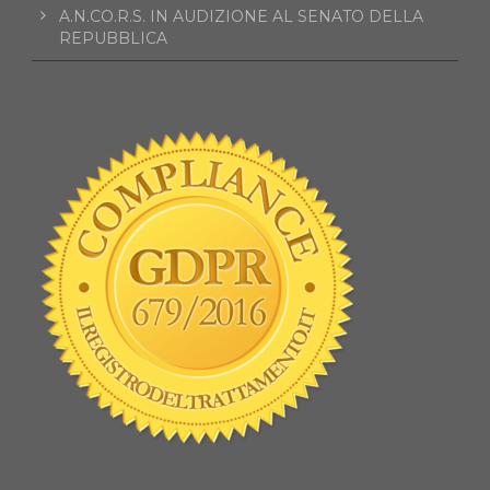
A.N.CO.R.S. IN AUDIZIONE AL SENATO DELLA
REPUBBLICA